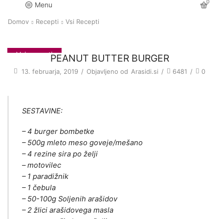
0
Menu
Domov
Recepti
Vsi Recepti
Vsi recepti
PEANUT BUTTER BURGER
13. februarja, 2019
/
Objavljeno od
Arasidi.si
/
6481
/
0
SESTAVINE:
– 4 burger bombetke
– 500g mleto meso goveje/mešano
– 4 rezine sira po želji
– motovilec
– 1 paradižnik
– 1 čebula
– 50-100g Soljenih arašidov
– 2 žlici arašidovega masla