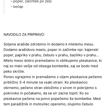
– poper, začimbe po želji
– kečap
NAVODILO ZA PRIPRAVO:
Soljene arašide zdrobimo in dodamo k mletemu mesu.
Dodamo arašidovo maslo, poper in začimbe npr. kajenski
poper, papriko v prahu, čebulo v prahu, baziliko v prahu…
Mleto meso dobro premešamo in oblikujemo pleskavice, ki
naj so malo večje od obsega bombetke, saj se bodo med
peko skrčile.
Ponev ogrejemo in premažemo z oljem pleskavice pečemo
približno 3-4 minute na vsaki strani. Ko pleskavico
obrnemo, pečeno stran obložimo z sirom in pokrijemo s
pokrovko in počakamo, da se sir zacne topiti. Ko so
pleskavice pečene na ponvi popečemo še bombetke. Med
tem paradižnik in motovilec operemo, olupimo čebulo