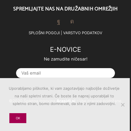
SPREMLJAJTE NAS NA DRUŽABNIH OMREŽJIH
Facebook
Instagram
SPLOŠNI POGOJI
|
VARSTVO PODATKOV
E-NOVICE
Ne zamudite ničesar!
Uporabljamo piškotke, ki vam zagotavljajo najboljše doživetje
na naši spletni strani. Če boste še naprej uporabljali to
©2020 Spletna trgovina
Arasidi.si
- Vse pravice pridržane.
spletno stran, bomo domnevali, da ste z njimi zadovoljni.
OK