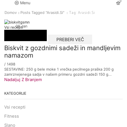
0
Menu
Tag: Arasidi.si
Domov
Posts Tagged "arasidi.si"
06
Jan
Vsi recepti
PREBERI VEČ
Biskvit z gozdnimi sadeži in mandljevim
namazom
/
1498
SESTAVINE: 250 g bele moke 1 vrečka pecilnega praška 200 g
zamrznejenega sadja v našem primeru gozdni sadeži 150 g...
Nadaljuj Z Branjem
KATEGORIJE
Vsi recepti
Fitness
Slano