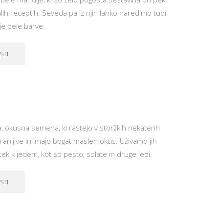
alih receptih. Seveda pa iz njih lahko naredimo tudi
je bele barve.
STI
 okusna semena, ki rastejo v storžkih nekaterih
ranljive in imajo bogat maslen okus. Uživamo jih
ek k jedem, kot so pesto, solate in druge jedi.
STI