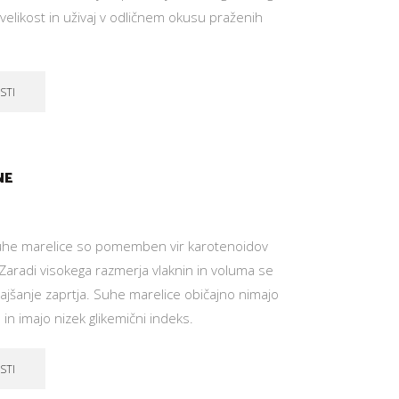
 velikost in uživaj v odličnem okusu praženih
STI
NE
he marelice so pomemben vir karotenoidov
a. Zaradi visokega razmerja vlaknin in voluma se
 lajšanje zaprtja. Suhe marelice običajno nimajo
in imajo nizek glikemični indeks.
STI