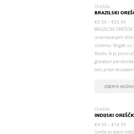
Oreščki
BRAZILSKI OREŠ
€
9.99
–
€
35.99
BRAZILSKI OREŠČKI k
uravnavanjem ščit
sistemu. Bogati so z
škodo, ki jo povzroč
glutation peroksidaz
telo pred oksidati
IZBERITE MOŽNO
Oreščki
INDIJSKI OREŠČ
€
4.99
–
€
18.99
Sveže praženi indijs