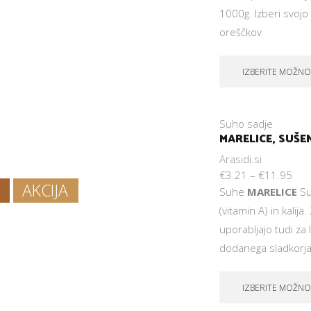
1000g. Izberi svojo
oreščkov
IZBERITE MOŽNO
Suho sadje
MARELICE, SUŠE
Arasidi.si
€
3.21
–
€
11.95
AKCIJA
Suhe
MARELICE
Su
(vitamin A) in kalij
uporabljajo tudi za
dodanega sladkorja 
IZBERITE MOŽNO