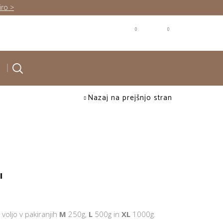
iro >
0
0
Nazaj na prejšnjo stran
I
voljo v pakiranjih
M
250g,
L
500g in
XL
1000g.