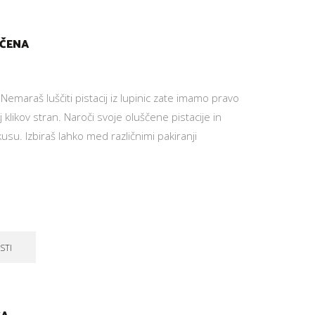
ŠČENA
Nemaraš luščiti pistacij iz lupinic zate imamo pravo
aj klikov stran. Naroči svoje oluščene pistacije in
usu. Izbiraš lahko med različnimi pakiranji
STI