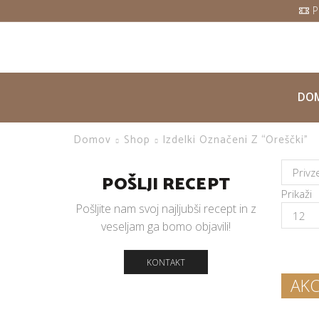
P
DO
Domov
Shop
Izdelki Označeni Z “oreščki”
POŠLJI RECEPT
Prikaži
Pošljite nam svoj najljubši recept in z
Product
veseljam ga bomo objavili!
per
page
KONTAKT
AKC