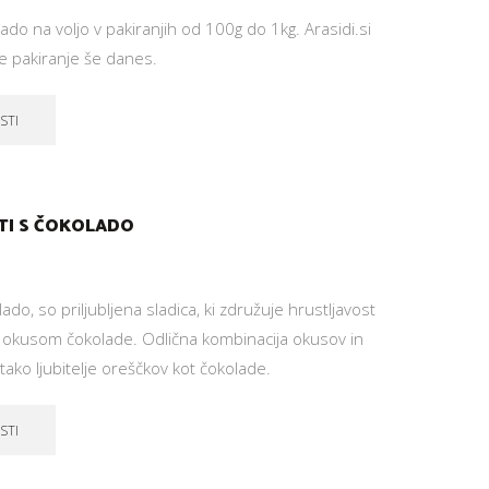
olado na voljo v pakiranjih od 100g do 1kg. Arasidi.si
je pakiranje še danes.
STI
TI S ČOKOLADO
lado, so priljubljena sladica, ki združuje hrustljavost
 okusom čokolade. Odlična kombinacija okusov in
i tako ljubitelje oreščkov kot čokolade.
STI