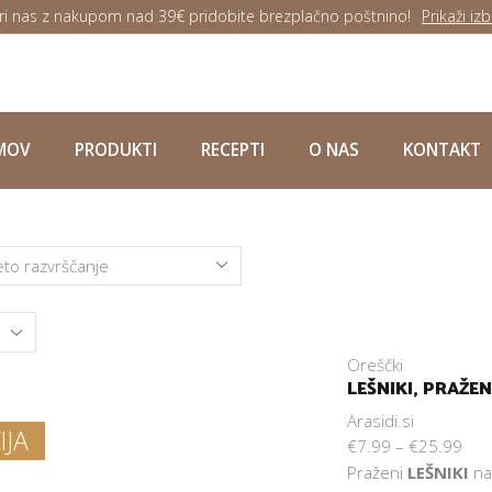
ri nas z nakupom nad 39€ pridobite brezplačno poštnino!
Prikaži izb
MOV
PRODUKTI
RECEPTI
O NAS
KONTAKT
s
Oreščki
LEŠNIKI, PRAŽEN
Arasidi.si
IJA
€
7.99
–
€
25.99
Praženi
LEŠNIKI
na 