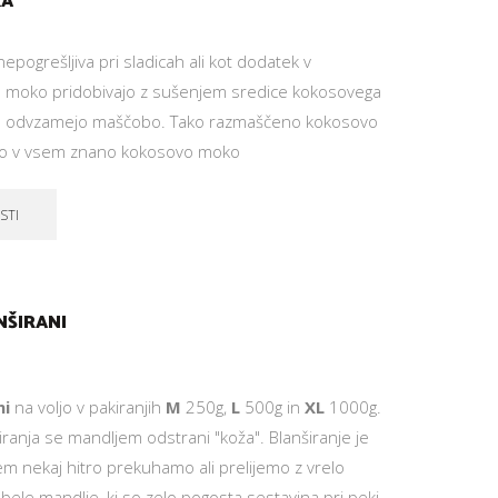
KA
grešljiva pri sladicah ali kot dodatek v
 moko pridobivajo z sušenjem sredice kokosovega
em odvzamejo maščobo. Tako razmaščeno kokosovo
ejo v vsem znano kokosovo moko
STI
NŠIRANI
ni
na voljo v pakiranjih
M
250g,
L
500g in
XL
1000g.
anja se mandljem odstrani "koža". Blanširanje je
m nekaj hitro prekuhamo ali prelijemo z vrelo
ele mandlje, ki so zelo pogosta sestavina pri peki