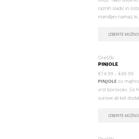
raznih sladic in ost
mandljev namaz, ki 
IZBERITE MOŽNO
Oreščki
PINJOLE
€
14.99
–
€
49.99
PINJOLE
so majhna,
vrst borovcev. So h
surove ali kot dodat
IZBERITE MOŽNO
Oreščki