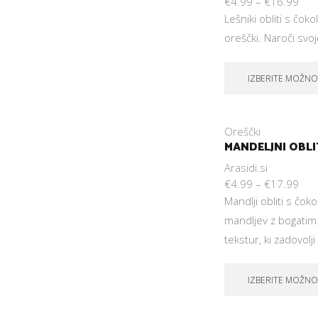
€
4.99
–
€
16.99
Lešniki obliti s čok
oreščki. Naroči svo
IZBERITE MOŽNO
Oreščki
MANDELJNI OBLI
Arasidi.si
€
4.99
–
€
17.99
Mandlji obliti s čoko
mandljev z bogatim
tekstur, ki zadovolj
IZBERITE MOŽNO