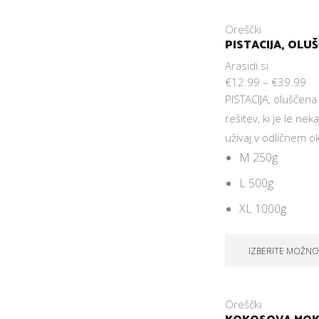
Oreščki
PISTACIJA, OLU
Arasidi.si
€
12.99
–
€
39.99
PISTACIJA, oluščena 
rešitev, ki je le nek
uživaj v odličnem ok
M 250g
L 500g
XL 1000g
IZBERITE MOŽNO
Oreščki