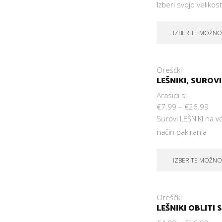
Izberi svojo velikost
IZBERITE MOŽNO
PIŠČANEC Z GARAM
ARAŠIDOVA OMAKA
MASALO
14. novembra, 2018
14. novembra, 2018
Oreščki
LEŠNIKI, SUROVI
Arasidi.si
€
7.99
–
€
26.99
Surovi LEŠNIKI na v
način pakiranja
IZBERITE MOŽNO
Oreščki
LEŠNIKI OBLITI