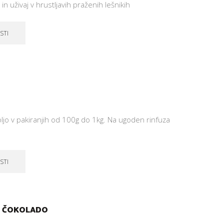
 in uživaj v hrustljavih praženih lešnikih
STI
BANANIN KRUH Z
KROGLICE Z
ARAŠIDOVIM
ARAŠIDOVI
MASLOM
MASLOM IN
ČOKOLADN
14. novembra, 2018
PRELIVOM
19. novembr
oljo v pakiranjih od 100g do 1kg. Na ugoden rinfuza
STI
 S ČOKOLADO