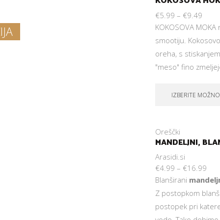
KOKOSOVA MO
€
5.99
–
€
9.49
KOKOSOVA MOKA nepo
IJA
smootiju. Kokosovo
oreha, s stiskanj
"meso" fino zmelj
IZBERITE MOŽNO
Oreščki
MANDELJNI, BLA
Arasidi.si
€
4.99
–
€
16.99
Blanširani
mandelj
Z postopkom blanšir
postopek pri katere
vodo. Tako dobimo b