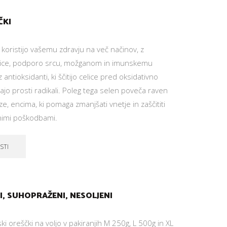
ČKI
oristijo vašemu zdravju na več načinov, z
nice, podporo srcu, možganom in imunskemu
 antioksidanti, ki ščitijo celice pred oksidativno
ajo prosti radikali. Poleg tega selen poveča raven
e, encima, ki pomaga zmanjšati vnetje in zaščititi
vnimi poškodbami.
STI
KI, SUHOPRAŽENI, NESOLJENI
ki oreščki na voljo v pakiranjih M 250g, L 500g in XL