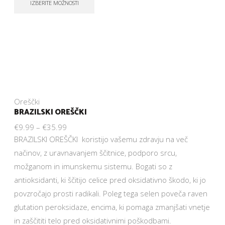
IZBERITE MOŽNOSTI
Oreščki
BRAZILSKI OREŠČKI
€
9.99
–
€
35.99
BRAZILSKI OREŠČKI koristijo vašemu zdravju na več
načinov, z uravnavanjem ščitnice, podporo srcu,
možganom in imunskemu sistemu. Bogati so z
antioksidanti, ki ščitijo celice pred oksidativno škodo, ki jo
povzročajo prosti radikali. Poleg tega selen poveča raven
glutation peroksidaze, encima, ki pomaga zmanjšati vnetje
in zaščititi telo pred oksidativnimi poškodbami.