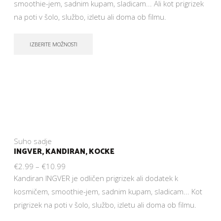
smoothie-jem, sadnim kupam, sladicam... Ali kot prigrizek
na poti v šolo, službo, izletu ali doma ob filmu.
IZBERITE MOŽNOSTI
Suho sadje
INGVER, KANDIRAN, KOCKE
€
2.99
–
€
10.99
Kandiran INGVER je odličen prigrizek ali dodatek k
kosmičem, smoothie-jem, sadnim kupam, sladicam... Kot
prigrizek na poti v šolo, službo, izletu ali doma ob filmu.