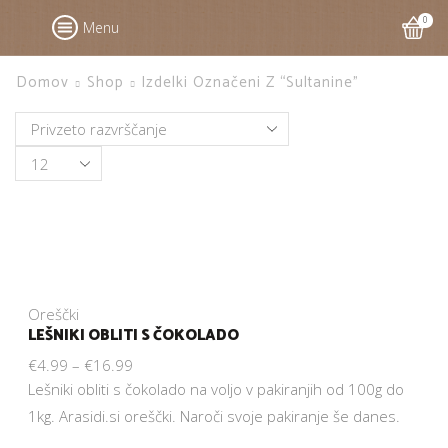
0
Menu
Domov
Shop
Izdelki Označeni Z “sultanine”
Products
per
page
Oreščki
LEŠNIKI OBLITI S ČOKOLADO
€
4.99
–
€
16.99
Lešniki obliti s čokolado na voljo v pakiranjih od 100g do
1kg. Arasidi.si oreščki. Naroči svoje pakiranje še danes.