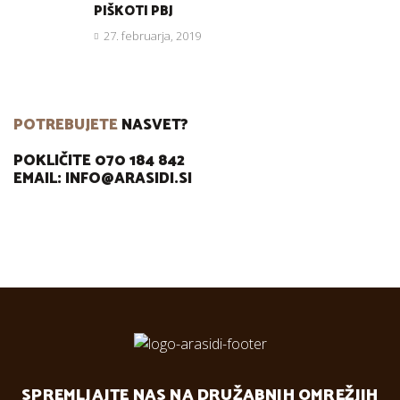
PIŠKOTI PBJ
27. februarja, 2019
POTREBUJETE
NASVET?
POKLIČITE 070 184 842
EMAIL: INFO@ARASIDI.SI
SPREMLJAJTE NAS NA DRUŽABNIH OMREŽJIH