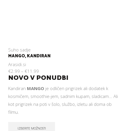
Suho sadje
MANGO, KANDIRAN
Arasidi.si
€
2.99
–
€
11.99
NOVO V PONUDBI
Kandiran
MANGO
je odličen prigrizek ali dodatek k
kosmičem, smoothie-jem, sadnim kupam, sladicam... Ali
kot prigrizek na poti v šolo, službo, izletu ali doma ob
filmu.
IZBERITE MOŽNOSTI