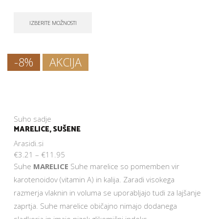
IZBERITE MOŽNOSTI
-8%
AKCIJA
Suho sadje
MARELICE, SUŠENE
Arasidi.si
€
3.21
–
€
11.95
Suhe
MARELICE
Suhe marelice so pomemben vir
karotenoidov (vitamin A) in kalija. Zaradi visokega
razmerja vlaknin in voluma se uporabljajo tudi za lajšanje
zaprtja. Suhe marelice običajno nimajo dodanega