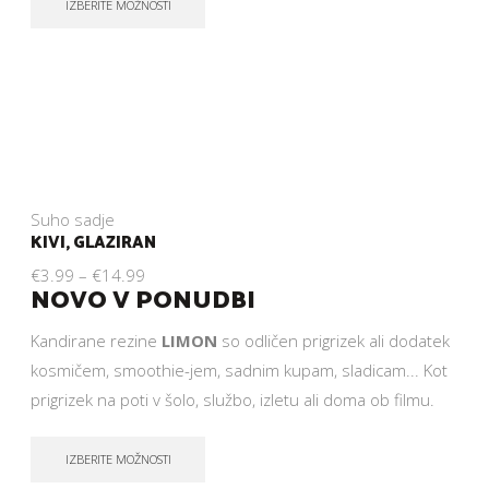
IZBERITE MOŽNOSTI
Suho sadje
KIVI, GLAZIRAN
€
3.99
–
€
14.99
NOVO V PONUDBI
Kandirane rezine
LIMON
so odličen prigrizek ali dodatek
kosmičem, smoothie-jem, sadnim kupam, sladicam... Kot
prigrizek na poti v šolo, službo, izletu ali doma ob filmu.
IZBERITE MOŽNOSTI