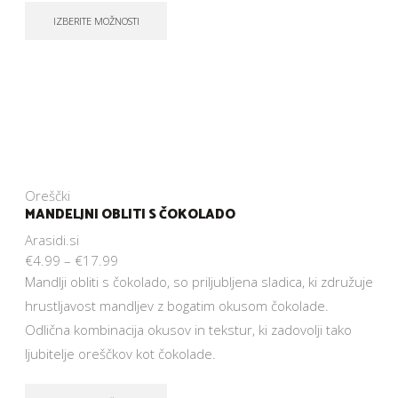
IZBERITE MOŽNOSTI
Oreščki
MANDELJNI OBLITI S ČOKOLADO
Arasidi.si
€
4.99
–
€
17.99
Mandlji obliti s čokolado, so priljubljena sladica, ki združuje
hrustljavost mandljev z bogatim okusom čokolade.
Odlična kombinacija okusov in tekstur, ki zadovolji tako
ljubitelje oreščkov kot čokolade.