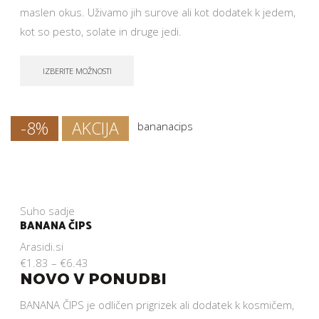
maslen okus. Uživamo jih surove ali kot dodatek k jedem,
kot so pesto, solate in druge jedi.
IZBERITE MOŽNOSTI
-8%
AKCIJA
Suho sadje
BANANA ČIPS
Arasidi.si
€
1.83
–
€
6.43
NOVO V PONUDBI
BANANA ČIPS je odličen prigrizek ali dodatek k kosmičem,