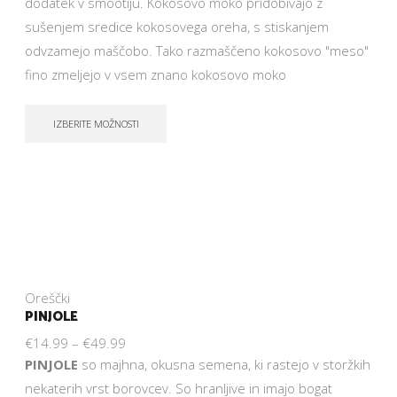
dodatek v smootiju. Kokosovo moko pridobivajo z
sušenjem sredice kokosovega oreha, s stiskanjem
odvzamejo maščobo. Tako razmaščeno kokosovo "meso"
fino zmeljejo v vsem znano kokosovo moko
IZBERITE MOŽNOSTI
Oreščki
PINJOLE
€
14.99
–
€
49.99
PINJOLE
so majhna, okusna semena, ki rastejo v storžkih
nekaterih vrst borovcev. So hranljive in imajo bogat