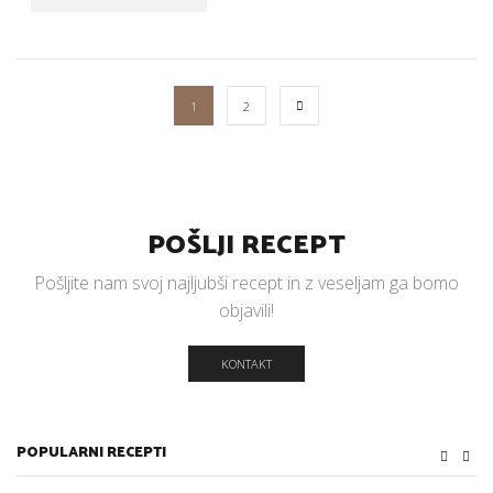
1
2
POŠLJI RECEPT
Pošljite nam svoj najljubši recept in z veseljam ga bomo
objavili!
KONTAKT
POPULARNI RECEPTI