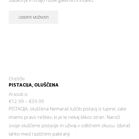
sladkorja in imajo nizek glikemični indeks.
IZBERITE MOŽNOSTI
Oreščki
PISTACIJA, OLUŠČENA
Arasidi.si
€
12.99
–
€
39.99
PISTACIJA, oluščena Nemaraš luščiti pistacij iz lupinic zate
imamo pravo rešitev, ki je le nekaj klikov stran. Naroči
svoje oluščene pistacije in uživaj v odličnem okusu. Izbiraš
lahko med različnimi pakiranji