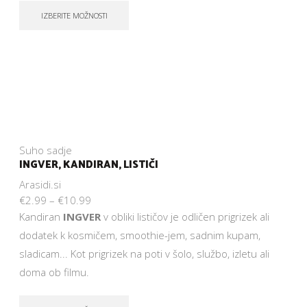
IZBERITE MOŽNOSTI
Suho sadje
INGVER, KANDIRAN, LISTIČI
Arasidi.si
€
2.99
–
€
10.99
Kandiran
INGVER
v obliki lističov je odličen prigrizek ali
dodatek k kosmičem, smoothie-jem, sadnim kupam,
sladicam... Kot prigrizek na poti v šolo, službo, izletu ali
doma ob filmu.