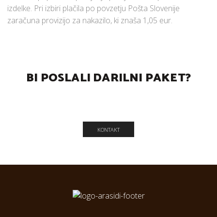
izdelke. Pri izbiri plačila po povzetju Pošta Slovenije
zaračuna provizijo za nakazilo, ki znaša 1,05 eur.
BI POSLALI DARILNI PAKET?
Pokličite nas ali pa nam pošljite sporočilo!
KONTAKT