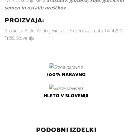
Lahko vsebuje sledi
arašidov, glutena, soje, gorčičnih
semen in
ostalih oreščkov
.
PROIZVAJA:
Arasidi.si, Aleks Andrejević s.p., Predilniška cesta 14, 4290
Tržič, Slovenija
100% NARAVNO
MLETO V SLOVENIJI
PODOBNI IZDELKI