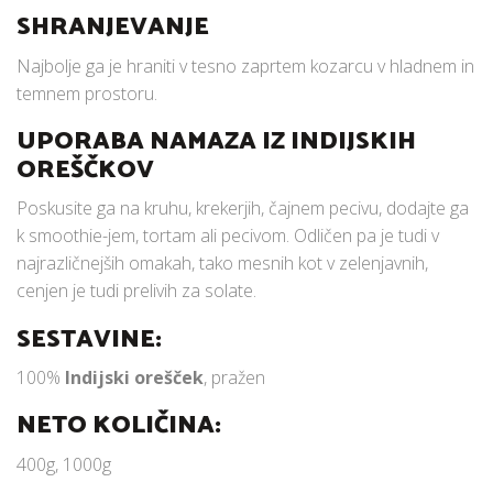
SHRANJEVANJE
Najbolje ga je hraniti v tesno zaprtem kozarcu v hladnem in
temnem prostoru.
UPORABA NAMAZA IZ INDIJSKIH
OREŠČKOV
Poskusite ga na kruhu, krekerjih, čajnem pecivu, dodajte ga
k smoothie-jem, tortam ali pecivom. Odličen pa je tudi v
najrazličnejših omakah, tako mesnih kot v zelenjavnih,
cenjen je tudi prelivih za solate.
SESTAVINE:
100%
Indijski orešček
, pražen
NETO KOLIČINA:
400g, 1000g