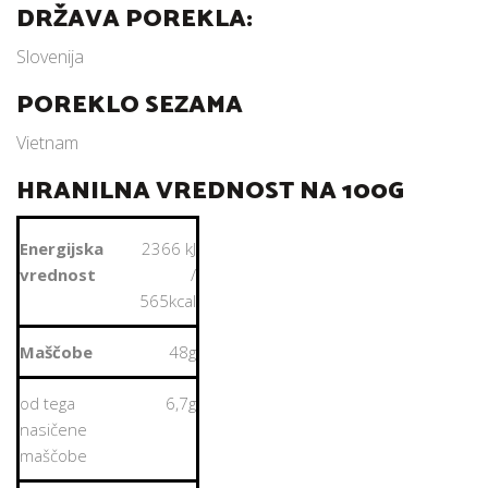
DRŽAVA POREKLA:
Slovenija
POREKLO SEZAMA
Vietnam
HRANILNA VREDNOST NA 100G
Energijska
2366 kJ
vrednost
/
565kcal
Maščobe
48g
od tega
6,7g
nasičene
maščobe