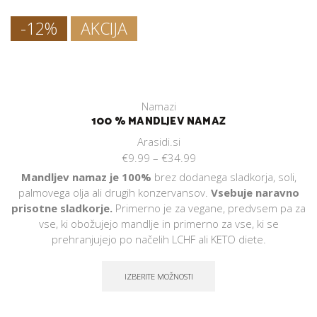
-12%
AKCIJA
Namazi
100 % MANDLJEV NAMAZ
Arasidi.si
€
9.99
–
€
34.99
Mandljev namaz je 100%
brez dodanega sladkorja, soli,
palmovega olja ali drugih konzervansov.
Vsebuje naravno
prisotne sladkorje.
Primerno je za vegane, predvsem pa za
vse, ki obožujejo mandlje in primerno za vse, ki se
prehranjujejo po načelih LCHF ali KETO diete.
IZBERITE MOŽNOSTI