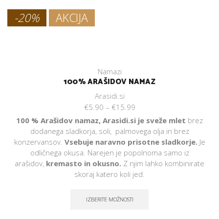
-20%
AKCIJA
Namazi
100% ARAŠIDOV NAMAZ
Arasidi.si
€
5.90
–
€
15.99
100 % Arašidov namaz, Arasidi.si je sveže mlet
brez
dodanega sladkorja, soli, palmovega olja in brez
konzervansov.
Vsebuje naravno prisotne sladkorje.
Je
odličnega okusa. Narejen je popolnoma samo iz
arašidov,
kremasto in okusno.
Z njim lahko kombinirate
skoraj katero koli jed.
IZBERITE MOŽNOSTI