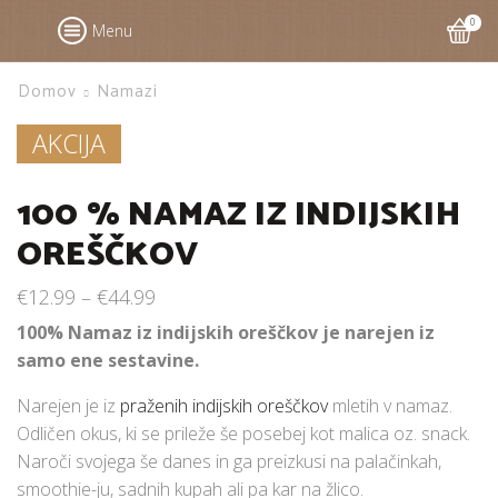
0
Menu
Domov
Namazi
AKCIJA
100 % NAMAZ IZ INDIJSKIH
OREŠČKOV
€
12.99
–
€
44.99
100% Namaz iz indijskih oreščkov je narejen iz
samo ene sestavine.
Narejen je iz
praženih indijskih oreščkov
mletih v namaz.
Odličen okus, ki se prileže še posebej kot malica oz. snack.
Naroči svojega še danes in ga preizkusi na palačinkah,
smoothie-ju, sadnih kupah ali pa kar na žlico.