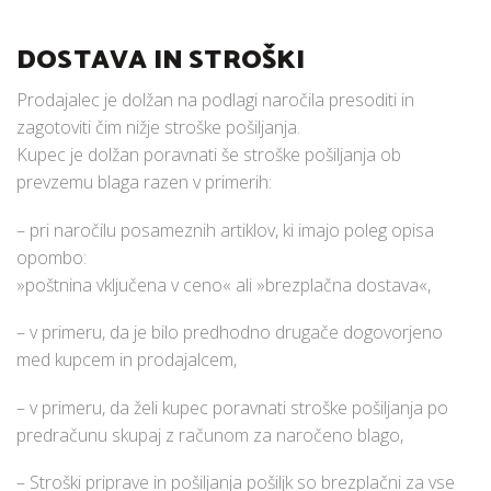
DOSTAVA IN STROŠKI
Prodajalec je dolžan na podlagi naročila presoditi in
zagotoviti čim nižje stroške pošiljanja.
Kupec je dolžan poravnati še stroške pošiljanja ob
prevzemu blaga razen v primerih:
– pri naročilu posameznih artiklov, ki imajo poleg opisa
opombo:
»poštnina vključena v ceno« ali »brezplačna dostava«,
– v primeru, da je bilo predhodno drugače dogovorjeno
med kupcem in prodajalcem,
– v primeru, da želi kupec poravnati stroške pošiljanja po
predračunu skupaj z računom za naročeno blago,
– Stroški priprave in pošiljanja pošiljk so brezplačni za vse