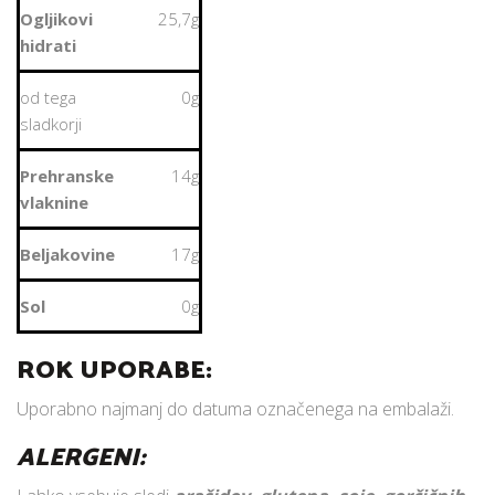
Ogljikovi
25,7g
hidrati
od tega
0g
sladkorji
Prehranske
14g
vlaknine
Beljakovine
17g
Sol
0g
ROK UPORABE:
Uporabno najmanj do datuma označenega na embalaži.
ALERGENI: