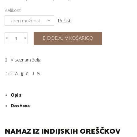
Velikost
Počisti
DODAJ V KOŠARICO
100
%
Namaz
V seznam želja
iz
indijskih
Deli:
oreščkov
količina
Opis
Dostava
NAMAZ IZ INDIJSKIH OREŠČKOV